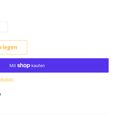
b legen
hkeiten
n