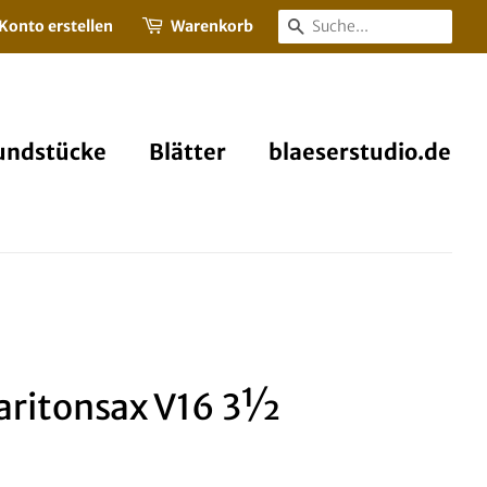
Konto erstellen
Warenkorb
Suchen
ndstücke
Blätter
blaeserstudio.de
ritonsax V16 3½