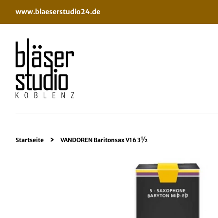
www.blaeserstudio24.de
›
Startseite
VANDOREN Baritonsax V16 3½