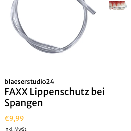
blaeserstudio24
FAXX Lippenschutz bei
Spangen
Normaler
Sonderpreis
€9,99
Preis
inkl. MwSt.