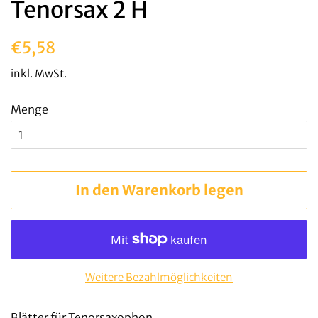
Tenorsax 2 H
Normaler
Sonderpreis
€5,58
Preis
inkl. MwSt.
Menge
In den Warenkorb legen
Weitere Bezahlmöglichkeiten
Blätter für Tenorsaxophon