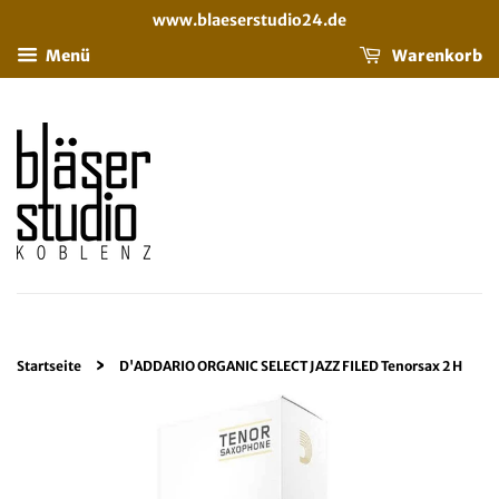
www.blaeserstudio24.de
Menü
Warenkorb
›
Startseite
D'ADDARIO ORGANIC SELECT JAZZ FILED Tenorsax 2 H