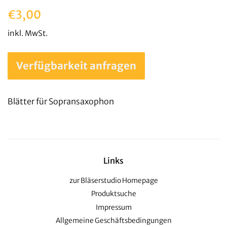
Normaler
Sonderpreis
€3,00
Preis
inkl. MwSt.
Verfügbarkeit anfragen
Blätter für Sopransaxophon
Links
zur Bläserstudio Homepage
Produktsuche
Impressum
Allgemeine Geschäftsbedingungen