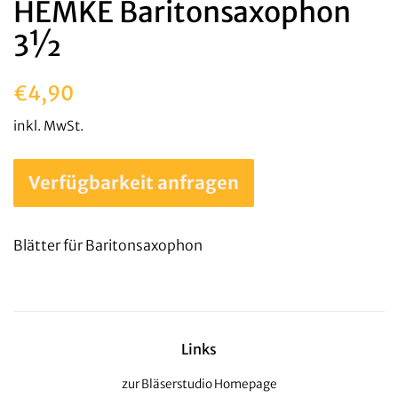
HEMKE Baritonsaxophon
3½
Normaler
Sonderpreis
€4,90
Preis
inkl. MwSt.
Verfügbarkeit anfragen
Blätter für Baritonsaxophon
Links
zur Bläserstudio Homepage