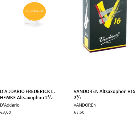
AUSVERKAUFT
D'ADDARIO FREDERICK L.
VANDOREN Altsaxophon V16
HEMKE Altsaxophon 2½
2½
D’Addario
VANDOREN
Normaler
€3,00
Normaler
€3,50
Preis
Preis