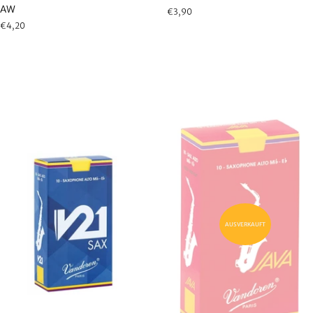
AW
Normaler
€3,90
Preis
Normaler
€4,20
Preis
AUSVERKAUFT