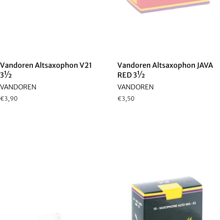
Vandoren Altsaxophon V21
Vandoren Altsaxophon JAVA
3½
RED 3½
VANDOREN
VANDOREN
Normaler
€3,90
Normaler
€3,50
Preis
Preis