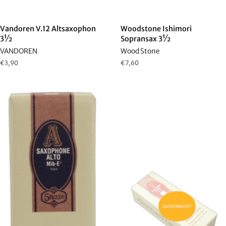
Vandoren V.12 Altsaxophon
Woodstone Ishimori
3½
Sopransax 3½
VANDOREN
Wood Stone
Normaler
€3,90
Normaler
€7,60
Preis
Preis
AUSVERKAUFT