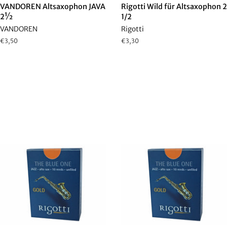
VANDOREN Altsaxophon JAVA
Rigotti Wild für Altsaxophon 2
2½
1/2
VANDOREN
Rigotti
Normaler
€3,50
Normaler
€3,30
Preis
Preis