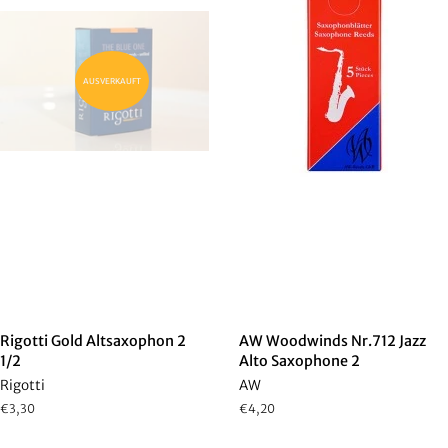
AUSVERKAUFT
Rigotti Gold Altsaxophon 2
AW Woodwinds Nr.712 Jazz
1/2
Alto Saxophone 2
Rigotti
AW
Normaler
€3,30
Normaler
€4,20
Preis
Preis