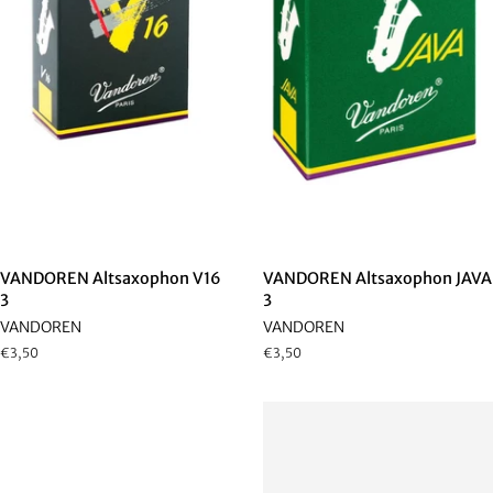
VANDOREN Altsaxophon V16
VANDOREN Altsaxophon JAVA
3
3
VANDOREN
VANDOREN
Normaler
€3,50
Normaler
€3,50
Preis
Preis