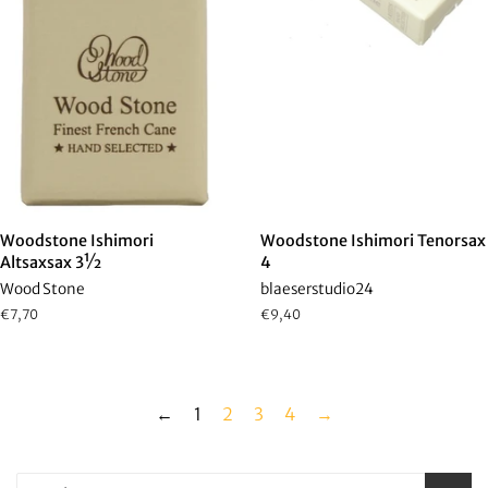
Woodstone Ishimori
Woodstone Ishimori Tenorsax
Altsaxsax 3½
4
Wood Stone
blaeserstudio24
Normaler
€7,70
Normaler
€9,40
Preis
Preis
←
1
2
3
4
→