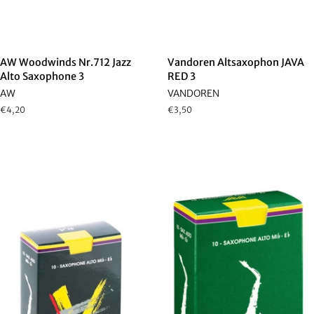
AW Woodwinds Nr.712 Jazz
Vandoren Altsaxophon JAVA
Alto Saxophone 3
RED 3
AW
VANDOREN
Normaler
€4,20
Normaler
€3,50
Preis
Preis